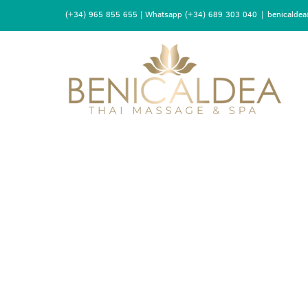
(+34) 965 855 655 | Whatsapp (+34) 689 303 040
|
benicalde